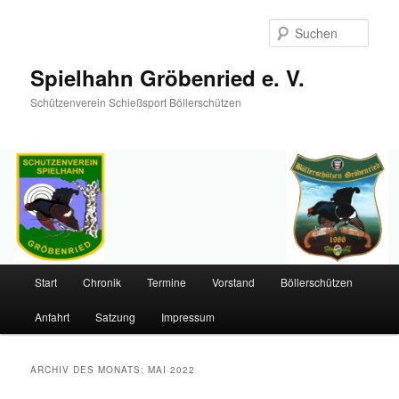
Such
Spielhahn Gröbenried e. V.
Schützenverein Schießsport Böllerschützen
Hauptmenü
Start
Chronik
Termine
Vorstand
Böllerschützen
Zum
Zum
Anfahrt
Satzung
Impressum
primären
sekundären
Inhalt
Inhalt
ARCHIV DES MONATS:
MAI 2022
springen
springen