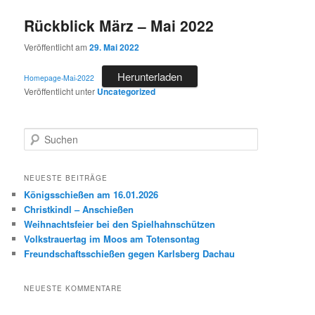
Rückblick März – Mai 2022
Veröffentlicht am
29. Mai 2022
Herunterladen
Homepage-Mai-2022
Veröffentlicht unter
Uncategorized
S
u
c
h
NEUESTE BEITRÄGE
e
Königsschießen am 16.01.2026
n
Christkindl – Anschießen
Weihnachtsfeier bei den Spielhahnschützen
Volkstrauertag im Moos am Totensontag
Freundschaftsschießen gegen Karlsberg Dachau
NEUESTE KOMMENTARE