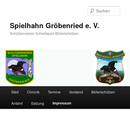
Such
Spielhahn Gröbenried e. V.
Schützenverein Schießsport Böllerschützen
Hauptmenü
Start
Chronik
Termine
Vorstand
Böllerschützen
Zum
Impressum
Anfahrt
Satzung
primären
Inhalt
springen