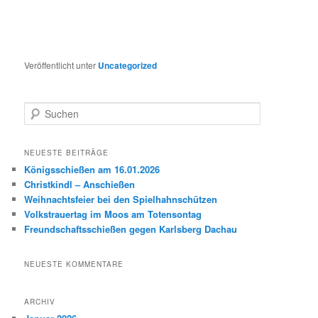
Veröffentlicht unter
Uncategorized
S
u
c
h
NEUESTE BEITRÄGE
e
Königsschießen am 16.01.2026
n
Christkindl – Anschießen
Weihnachtsfeier bei den Spielhahnschützen
Volkstrauertag im Moos am Totensontag
Freundschaftsschießen gegen Karlsberg Dachau
NEUESTE KOMMENTARE
ARCHIV