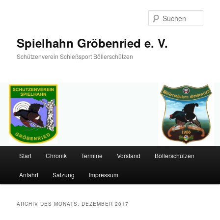
Such
Spielhahn Gröbenried e. V.
Schützenverein Schießsport Böllerschützen
Hauptmenü
Start
Chronik
Termine
Vorstand
Böllerschützen
Zum
Zum
Anfahrt
Satzung
Impressum
primären
sekundären
Inhalt
Inhalt
ARCHIV DES MONATS:
DEZEMBER 2017
springen
springen