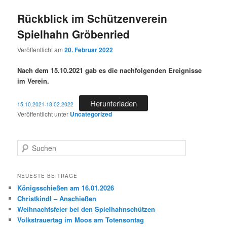
Rückblick im Schützenverein
Spielhahn Gröbenried
Veröffentlicht am
20. Februar 2022
Nach dem 15.10.2021 gab es die nachfolgenden Ereignisse
im Verein.
Herunterladen
15.10.2021-18.02.2022
Veröffentlicht unter
Uncategorized
S
u
c
h
NEUESTE BEITRÄGE
e
Königsschießen am 16.01.2026
n
Christkindl – Anschießen
Weihnachtsfeier bei den Spielhahnschützen
Volkstrauertag im Moos am Totensontag