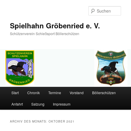
Such
Spielhahn Gröbenried e. V.
Schützenverein Schießsport Böllerschützen
Hauptmenü
Start
Chronik
Termine
Vorstand
Böllerschützen
Zum
Zum
Anfahrt
Satzung
Impressum
primären
sekundären
Inhalt
Inhalt
ARCHIV DES MONATS:
OKTOBER 2021
springen
springen