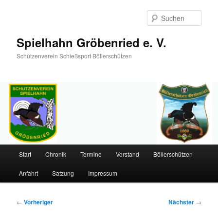
Such
Spielhahn Gröbenried e. V.
Schützenverein Schießsport Böllerschützen
Hauptmenü
Start
Chronik
Termine
Vorstand
Böllerschützen
Zum
Anfahrt
Satzung
Impressum
primären
Inhalt
Beitragsnavigation
←
Vorheriger
Nächster
→
springen