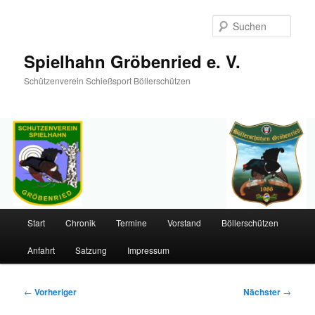
Such
Spielhahn Gröbenried e. V.
Schützenverein Schießsport Böllerschützen
Hauptmenü
Start
Chronik
Termine
Vorstand
Böllerschützen
Zum
Anfahrt
Satzung
Impressum
primären
Inhalt
Beitragsnavigation
←
Vorheriger
Nächster
→
springen