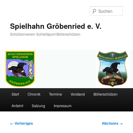
Such
Spielhahn Gröbenried e. V.
Schützenverein Schießsport Böllerschützen
Hauptmenü
Start
Chronik
Termine
Vorstand
Böllerschützen
Zum
Anfahrt
Satzung
Impressum
primären
Inhalt
Bilder-
← Vorheriges
Nächstes →
Navigation
springen