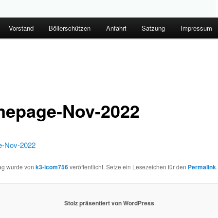
Vorstand
Böllerschützen
Anfahrt
Satzung
Impressum
epage-Nov-2022
-Nov-2022
rag wurde von
k3-icom756
veröffentlicht. Setze ein Lesezeichen für den
Permalink
.
Stolz präsentiert von WordPress