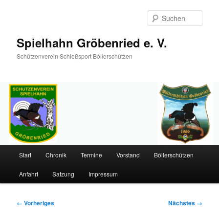
Such
Spielhahn Gröbenried e. V.
Schützenverein Schießsport Böllerschützen
Hauptmenü
Start
Chronik
Termine
Vorstand
Böllerschützen
Zum
Anfahrt
Satzung
Impressum
primären
Inhalt
Bilder-
← Vorheriges
Nächstes →
Navigation
springen