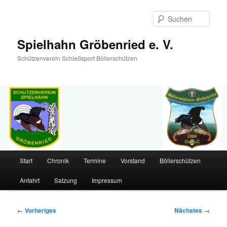
Such
Spielhahn Gröbenried e. V.
Schützenverein Schießsport Böllerschützen
Hauptmenü
Start
Chronik
Termine
Vorstand
Böllerschützen
Zum
Anfahrt
Satzung
Impressum
primären
Inhalt
Bilder-
← Vorheriges
Nächstes →
Navigation
springen