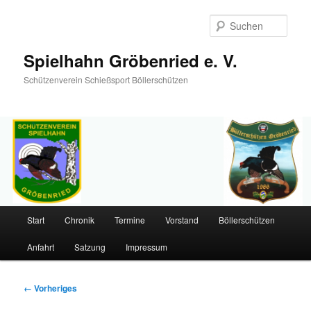
Such
Spielhahn Gröbenried e. V.
Schützenverein Schießsport Böllerschützen
Hauptmenü
Start
Chronik
Termine
Vorstand
Böllerschützen
Zum
Anfahrt
Satzung
Impressum
primären
Inhalt
Bilder-
← Vorheriges
Navigation
springen