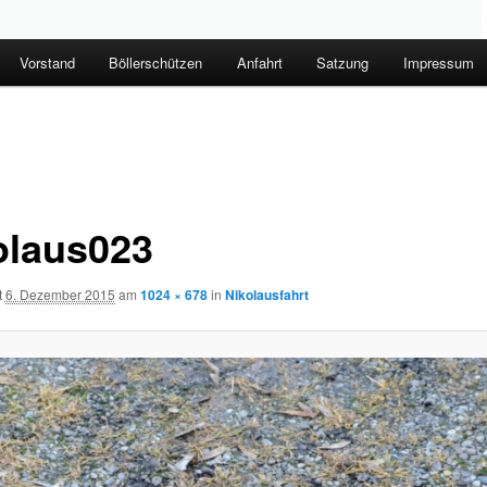
Vorstand
Böllerschützen
Anfahrt
Satzung
Impressum
olaus023
t
6. Dezember 2015
am
1024 × 678
in
Nikolausfahrt