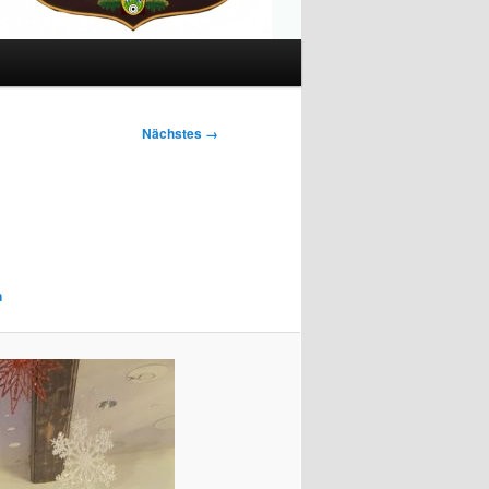
Nächstes →
n