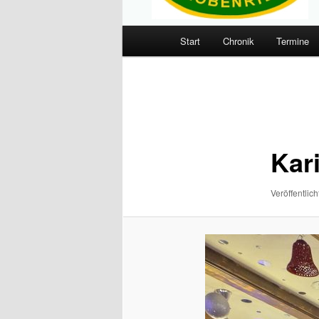
Hauptmenü
Start
Chronik
Termine
Zum
primären
Bilder-
Navigation
Inhalt
springen
Kar
Veröffentlich