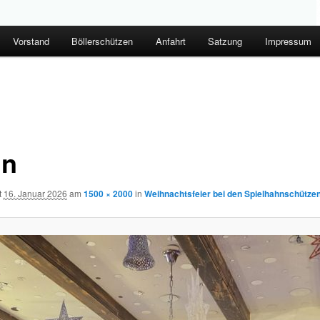
Vorstand
Böllerschützen
Anfahrt
Satzung
Impressum
in
t
16. Januar 2026
am
1500 × 2000
in
Weihnachtsfeier bei den Spielhahnschütze