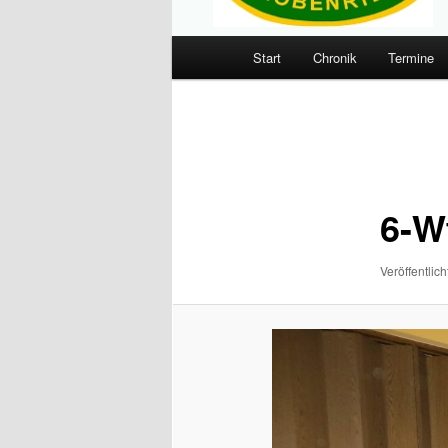
Hauptmenü
Start
Chronik
Termine
Zum
primären
Bilder-
Navigation
Inhalt
springen
6-W
Veröffentlich