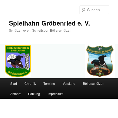
Such
Spielhahn Gröbenried e. V.
Schützenverein Schießsport Böllerschützen
Hauptmenü
Start
Chronik
Termine
Vorstand
Böllerschützen
Zum
Anfahrt
Satzung
Impressum
primären
Inhalt
springen