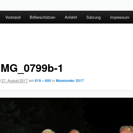
Vorstand
Böllerschützen
Anfahrt
Satzung
Impressum
IMG_0799b-1
t
27. August 2017
am
819 × 600
in
Moostunier 2017