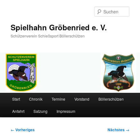
Such
Spielhahn Gröbenried e. V.
Schützenverein Schießsport Böllerschützen
Hauptmenü
Start
Chronik
Termine
Vorstand
Böllerschützen
Zum
Anfahrt
Satzung
Impressum
primären
Inhalt
Bilder-
← Vorheriges
Nächstes →
Navigation
springen