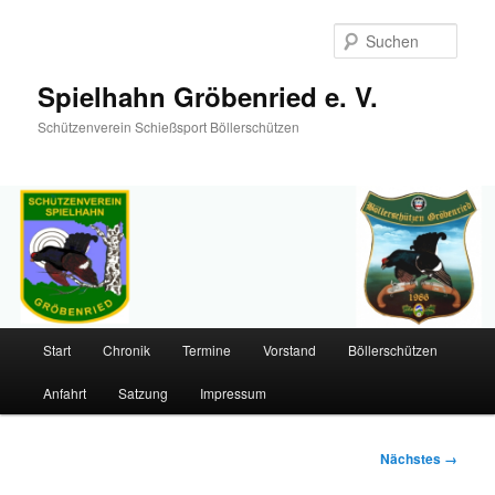
Such
Spielhahn Gröbenried e. V.
Schützenverein Schießsport Böllerschützen
Hauptmenü
Start
Chronik
Termine
Vorstand
Böllerschützen
Zum
Anfahrt
Satzung
Impressum
primären
Inhalt
Bilder-
Nächstes →
Navigation
springen