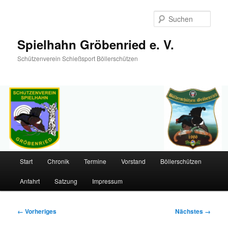
Such
Spielhahn Gröbenried e. V.
Schützenverein Schießsport Böllerschützen
Hauptmenü
Start
Chronik
Termine
Vorstand
Böllerschützen
Zum
Anfahrt
Satzung
Impressum
primären
Inhalt
Bilder-
← Vorheriges
Nächstes →
Navigation
springen