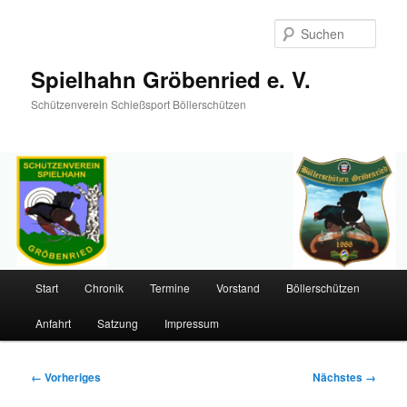
Such
Spielhahn Gröbenried e. V.
Schützenverein Schießsport Böllerschützen
Hauptmenü
Start
Chronik
Termine
Vorstand
Böllerschützen
Zum
Anfahrt
Satzung
Impressum
primären
Inhalt
Bilder-
← Vorheriges
Nächstes →
Navigation
springen