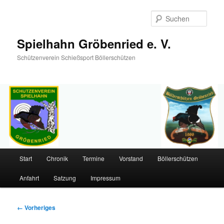
Such
Spielhahn Gröbenried e. V.
Schützenverein Schießsport Böllerschützen
Hauptmenü
Start
Chronik
Termine
Vorstand
Böllerschützen
Zum
Anfahrt
Satzung
Impressum
primären
Inhalt
Bilder-
← Vorheriges
Navigation
springen