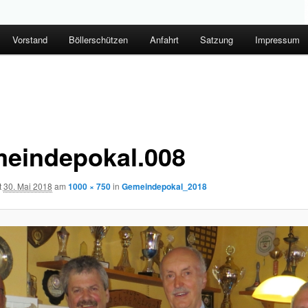
Vorstand
Böllerschützen
Anfahrt
Satzung
Impressum
eindepokal.008
t
30. Mai 2018
am
1000 × 750
in
Gemeindepokal_2018