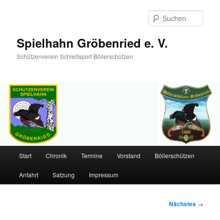
Such
Spielhahn Gröbenried e. V.
Schützenverein Schießsport Böllerschützen
Hauptmenü
Start
Chronik
Termine
Vorstand
Böllerschützen
Zum
Anfahrt
Satzung
Impressum
primären
Inhalt
Bilder-
Nächstes →
Navigation
springen