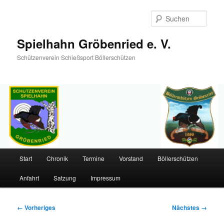
Such
Spielhahn Gröbenried e. V.
Schützenverein Schießsport Böllerschützen
Hauptmenü
Start
Chronik
Termine
Vorstand
Böllerschützen
Zum
Anfahrt
Satzung
Impressum
primären
Inhalt
Bilder-
← Vorheriges
Nächstes →
Navigation
springen