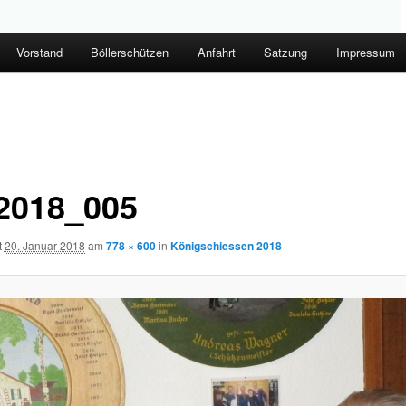
Vorstand
Böllerschützen
Anfahrt
Satzung
Impressum
2018_005
t
20. Januar 2018
am
778 × 600
in
Königschiessen 2018