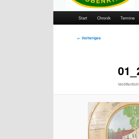
Hauptmenü
Start
Chronik
Termine
Zum
primären
Bilder-
← Vorheriges
Navigation
Inhalt
springen
01_
Veröffentlich