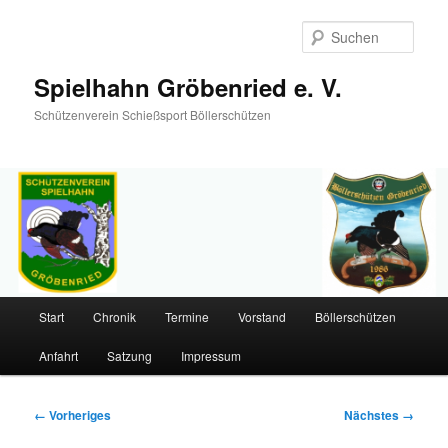
Such
Spielhahn Gröbenried e. V.
Schützenverein Schießsport Böllerschützen
Hauptmenü
Start
Chronik
Termine
Vorstand
Böllerschützen
Zum
Anfahrt
Satzung
Impressum
primären
Inhalt
Bilder-
← Vorheriges
Nächstes →
Navigation
springen