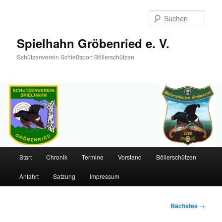
Such
Spielhahn Gröbenried e. V.
Schützenverein Schießsport Böllerschützen
Hauptmenü
Start
Chronik
Termine
Vorstand
Böllerschützen
Zum
Anfahrt
Satzung
Impressum
primären
Inhalt
Bilder-
Nächstes →
Navigation
springen